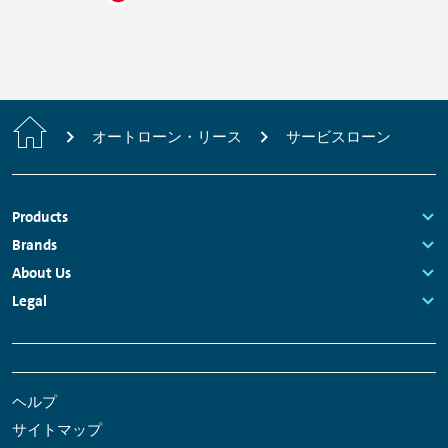
Home
オートローン・リース
サービスローン
Footer
Products
Navigation
Links:
Brands
Links:
About Us
Links:
Legal
Links:
Meta
Social
Navigation
Media
ヘルプ
Network
サイトマップ