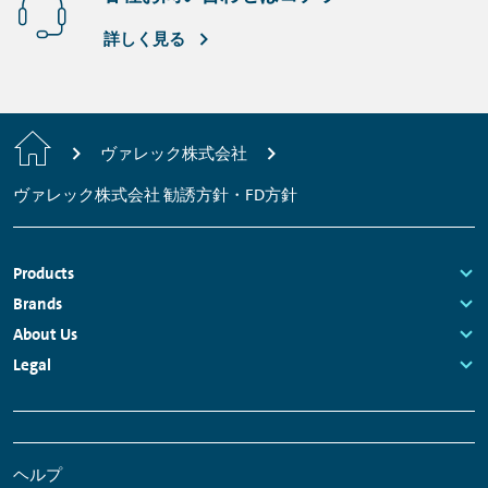
詳しく見る
Home
ヴァレック株式会社
ヴァレック株式会社 勧誘方針・FD方針
Footer
Products
Navigation
Links:
Brands
Links:
About Us
Links:
Legal
Links:
Meta
Social
Navigation
Media
ヘルプ